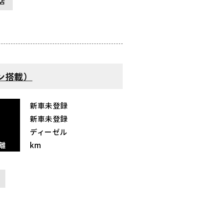
店
コン搭載）
新車未登録
新車未登録
ディーゼル
離
km