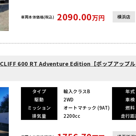
2090.00
万円
横浜店
車両本体価格(税込)
CLIFF 600 RT Adventure Edition【ポップア
タイプ
輸入クラスB
年式
駆動
2WD
車検
ミッション
オートマチック (9AT)
燃料
排気量
2200cc
走行距