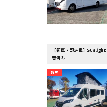
【新車・即納車】Sunlight 
着済み
新車