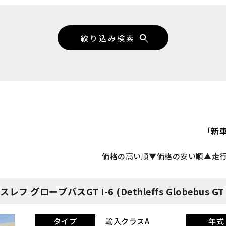
「
新
価格の高い順▼
価格の安い順▲
走
グローブバスGT I-6 (Dethleffs Globebus GT
タイプ
輸入クラスA
年式