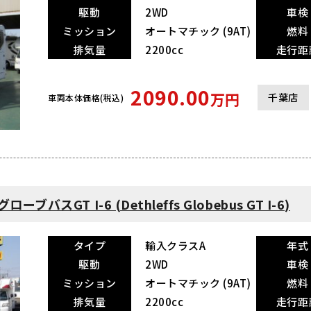
駆動
2WD
車検
ミッション
オートマチック (9AT)
燃料
排気量
2200cc
走行距
2090.00
万円
千葉店
車両本体価格(税込)
スGT I-6 (Dethleffs Globebus GT I-6)
タイプ
輸入クラスA
年式
駆動
2WD
車検
ミッション
オートマチック (9AT)
燃料
排気量
2200cc
走行距