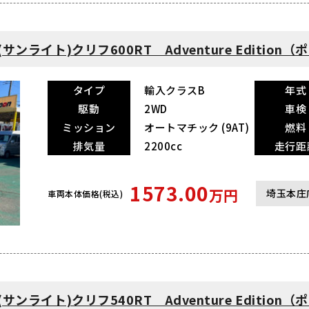
(サンライト)クリフ600RT Adventure Editio
タイプ
輸入クラスB
年式
駆動
2WD
車検
ミッション
オートマチック (9AT)
燃料
排気量
2200cc
走行距
1573.00
万円
埼玉本庄
車両本体価格(税込)
(サンライト)クリフ540RT Adventure Editio