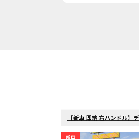
【新車 即納 右ハンドル】デスレフ 
新車