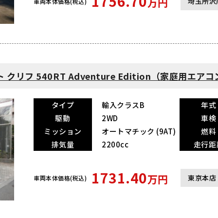
1756.70
万円
埼玉所沢
車両本体価格(税込)
フ 540RT Adventure Edition（家庭用エア
タイプ
輸入クラスB
年式
駆動
2WD
車検
ミッション
オートマチック (9AT)
燃料
排気量
2200cc
走行距
1731.40
万円
東京本店
車両本体価格(税込)