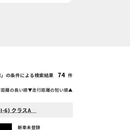
74
車
」の条件による検索結果
件
行距離の長い順▼
走行距離の短い順▲
 I-6) クラスA
新車未登録