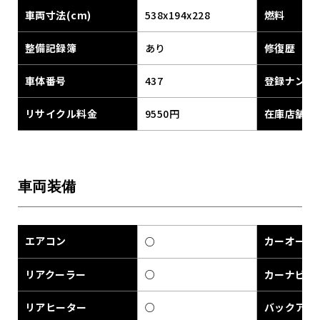
車両寸法(cm)
538x194x228
燃料
整備記録簿
あり
修復歴
車体番号
437
登録ナンバ
リサイクル料金
9550円
在庫店舗情
車両装備
エアコン
カーオーデ
○
リアクーラー
○
カーナビゲ
リアヒーター
○
バックアイ