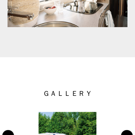
ＧＡＬＬＥＲＹ